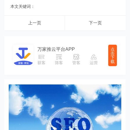
本文关键词：
上一页
下一页
万家推云平台APP
点
击
下
载
获客
筛客
管客
运营