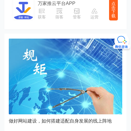
万家推云平台APP
点
击
下
载
获客
筛客
管客
运营
搭建网站，核心价值到底体现在哪里？