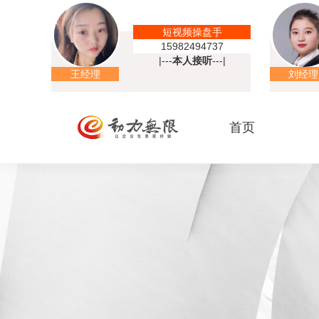
短视频操盘手
15982494737
|---
本人接听
---|
王经理
刘经理
首页