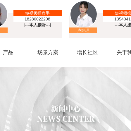
短视频操盘手
短视频
18280022208
1354041
|---
本人接听
---|
|---
本人
卢经理
产品
场景方案
增长社区
关于