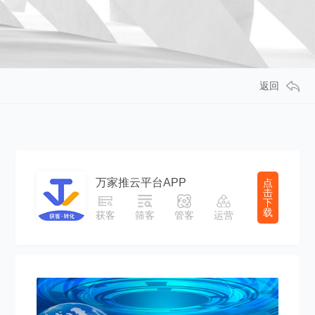
返回
万家推云平台APP
点
击
下
载
获客
筛客
管客
运营