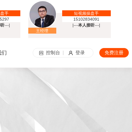
操盘手
短视频操盘手
5297
15102834091
接听
---|
|---
本人接听
---|
王经理
我们
控制台
登录
免费注册