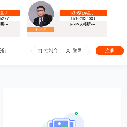
操盘手
短视频操盘手
5297
15102834091
接听
---|
|---
本人接听
---|
王经理
我们
控制台
登录
注册