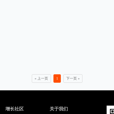
« 上一页
1
下一页 »
增长社区
关于我们