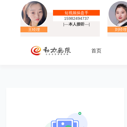
短视频操盘手
15982494737
|---
本人接听
---|
王经理
刘经理
首页