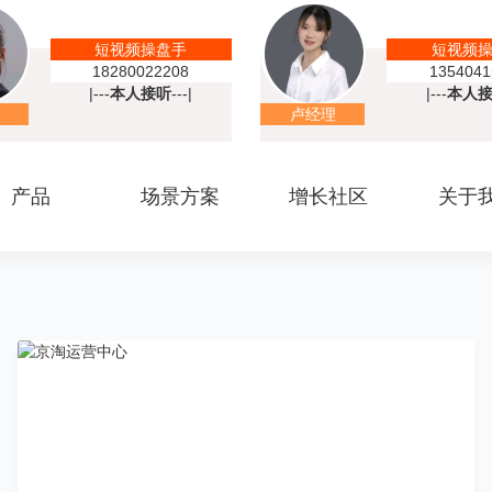
短视频操盘手
短视频
18280022208
1354041
|---
本人接听
---|
|---
本人
卢经理
产品
场景方案
增长社区
关于