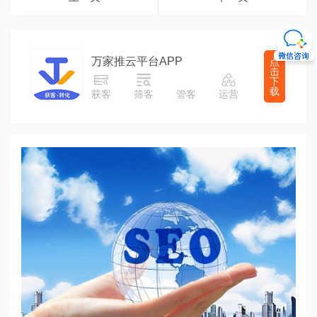
万家推云平台APP
点
击
下
载
获客
筛客
管客
运营