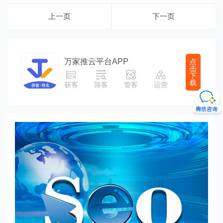
上一页
下一页
万家推云平台APP
点
击
下
载
获客
筛客
管客
运营