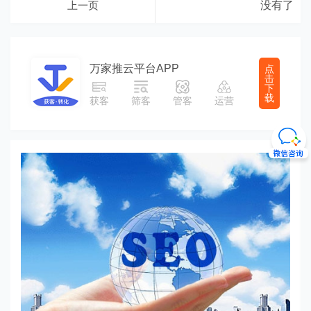
上一页
没有了
万家推云平台APP
点
击
下
载
获客
筛客
管客
运营