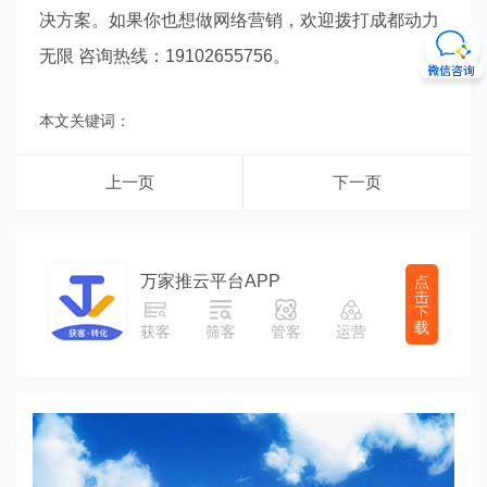
决方案。如果你也想做网络营销，欢迎拨打成都动力
无限 咨询热线：19102655756。
本文关键词：
上一页
下一页
万家推云平台APP
点
击
下
载
获客
筛客
管客
运营