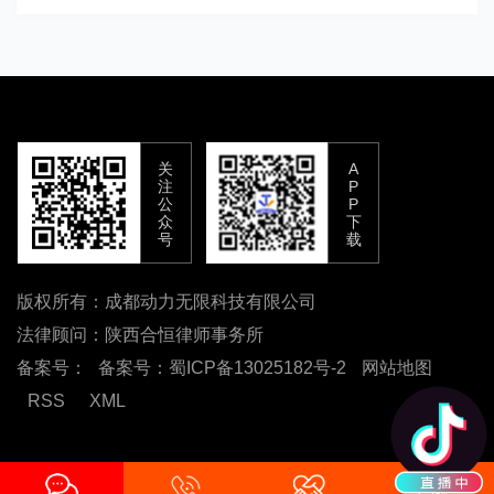
关
A
注
P
公
P
众
下
号
载
版权所有：成都动力无限科技有限公司
法律顾问：陕西合恒律师事务所
备案号：
备案号：蜀ICP备13025182号-2
网站地图
RSS
XML