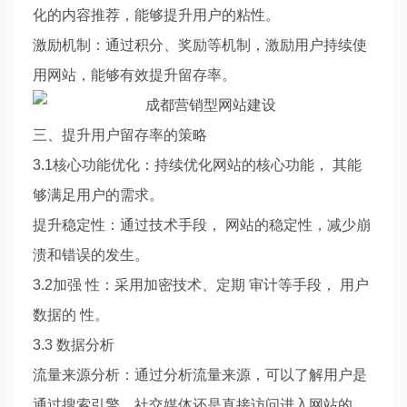
化的内容推荐，能够提升用户的粘性。
激励机制：通过积分、奖励等机制，激励用户持续使
用网站，能够有效提升留存率。
三、提升用户留存率的策略
3.1核心功能优化：持续优化网站的核心功能， 其能
够满足用户的需求。
提升稳定性：通过技术手段， 网站的稳定性，减少崩
溃和错误的发生。
3.2加强 性：采用加密技术、定期 审计等手段， 用户
数据的 性。
3.3 数据分析
流量来源分析：通过分析流量来源，可以了解用户是
通过搜索引擎、社交媒体还是直接访问进入网站的。