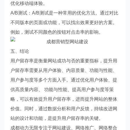
优化移动端体验。
A/B测试：A/B测试是一种常用的优化方法。通过对比
不同版本的页面或功能，可以找出效果更好的方案。
例如，测试不同颜色的按钮对点击率的影响。
五、结论
用户留存率是衡量网站成功与否的重要指标，提升用
户留存率需要从用户体验、内容质量、功能与性能、
用户参与度等多个方面入手。通过优化用户体验、提
供高质量内容、 功能与性能、提高用户参与度等策
略，可以有效提升用户留存率，进而提升网站的整体
价值。同时，通过数据分析和用户反馈，持续改进网
站的设计和功能，是提升用户留存率的关键。
成都动力无限专注于网站建设、网络推广、网络整合