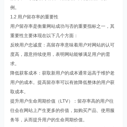
例。
1.2 用户留存率的重要性
用户留存率是衡量网站成功与否的重要指标之一，其
重要性主要体现在以下几个方面：
反映用户忠诚度：高留存率意味着用户对网站的认可
度高，愿意持续使用，表明网站能够满足用户的需
求。
降低获客成本：获取新用户的成本通常远高于维护老
用户的成本。提高留存率可以有效降低整体的用户获
取成本。
提升用户生命周期价值（LTV）：留存率高的用户往
往会在网站上产生更多的价值，如购买产品、使用服
务等，从而提升用户的生命周期价值。