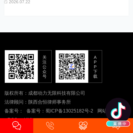
2026.07.22
关
A
注
P
公
P
众
下
号
载
版权所有：成都动力无限科技有限公司
法律顾问：陕西合恒律师事务所
备案号：
备案号：蜀ICP备13025182号-2
网站地图
RSS
XML