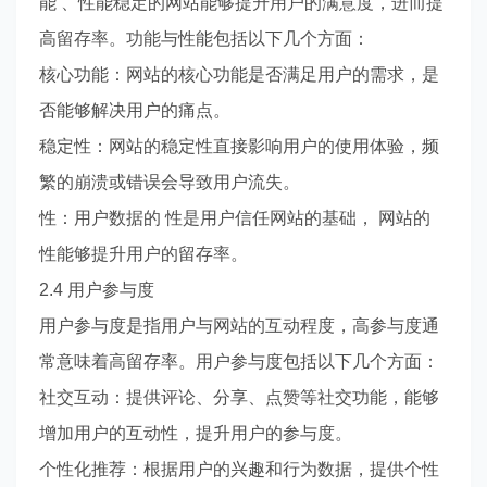
能 、性能稳定的网站能够提升用户的满意度，进而提
高留存率。功能与性能包括以下几个方面：
核心功能：网站的核心功能是否满足用户的需求，是
否能够解决用户的痛点。
稳定性：网站的稳定性直接影响用户的使用体验，频
繁的崩溃或错误会导致用户流失。
性：用户数据的 性是用户信任网站的基础， 网站的
性能够提升用户的留存率。
2.4 用户参与度
用户参与度是指用户与网站的互动程度，高参与度通
常意味着高留存率。用户参与度包括以下几个方面：
社交互动：提供评论、分享、点赞等社交功能，能够
增加用户的互动性，提升用户的参与度。
个性化推荐：根据用户的兴趣和行为数据，提供个性