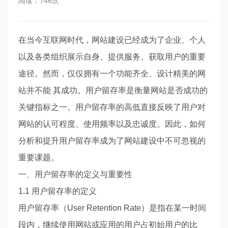
阅读：746次
在当今互联网时代，网站建设已经成为了企业、个人
以及各类组织展示自身、提供服务、获取用户的重要
途径。然而，仅仅拥有一个功能齐全、设计精美的网
站并不能 其成功。用户留存率是衡量网站是否成功的
关键指标之一。用户留存率的高低直接反映了用户对
网站的认可程度、使用频率以及忠诚度。因此，如何
分析和提升用户留存率成为了网站建设中不可忽视的
重要课题。
一、用户留存率的定义与重要性
1.1 用户留存率的定义
用户留存率（User Retention Rate）是指在某一时间
段内，继续使用网站或应用的用户占初始用户的比