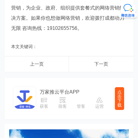
营销，为企业、政府、组织提供套餐式的网络营销解
决方案。如果你也想做网络营销，欢迎拨打成都动力
无限 咨询热线：19102655756。
本文关键词：
上一页
下一页
万家推云平台APP
点
击
下
载
获客
筛客
管客
运营