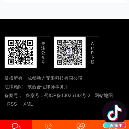
关
A
注
P
公
P
众
下
号
载
版权所有：成都动力无限科技有限公司
法律顾问：陕西合恒律师事务所
备案号：
备案号：蜀ICP备13025182号-2
网站地图
RSS
XML