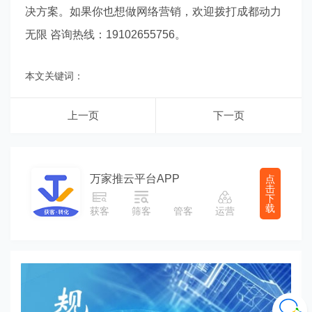
决方案。如果你也想做网络营销，欢迎拨打成都动力
无限 咨询热线：19102655756。
本文关键词：
上一页
下一页
万家推云平台APP
点
击
下
载
获客
筛客
管客
运营