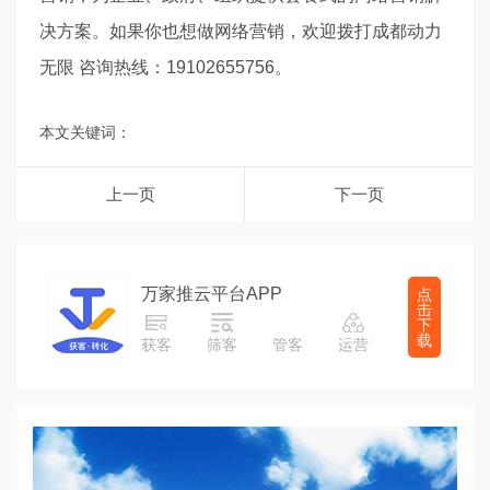
决方案。如果你也想做网络营销，欢迎拨打成都动力
无限 咨询热线：19102655756。
本文关键词：
上一页
下一页
万家推云平台APP
点
击
下
载
获客
筛客
管客
运营