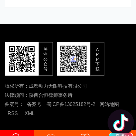
关
A
注
P
公
P
众
下
号
载
版权所有：成都动力无限科技有限公司
法律顾问：陕西合恒律师事务所
备案号：
备案号：蜀ICP备13025182号-2
网站地图
RSS
XML