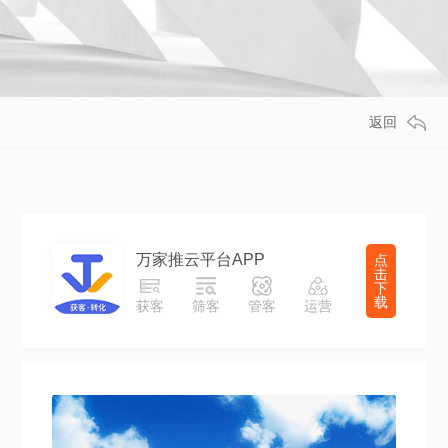
返回
万家推云平台APP
点
击
下
载
获客
筛客
管客
运营