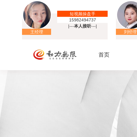
短视频操盘手
15982494737
|---
本人接听
---|
王经理
刘经理
首页