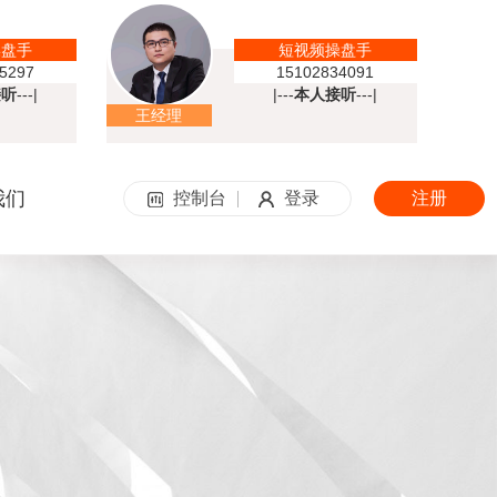
操盘手
短视频操盘手
5297
15102834091
接听
---|
|---
本人接听
---|
王经理
我们
控制台
登录
注册