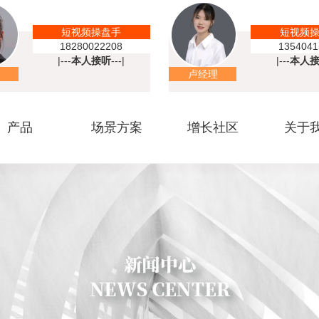
短视频操盘手
短视频
18280022208
1354041
|---
本人接听
---|
|---
本人
卢经理
产品
场景方案
增长社区
关于