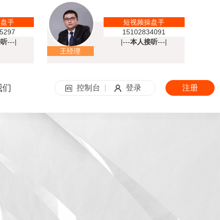
操盘手
短视频操盘手
5297
15102834091
接听
---|
|---
本人接听
---|
王经理
我们
控制台
登录
注册