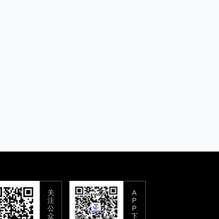
关
A
注
P
公
P
众
下