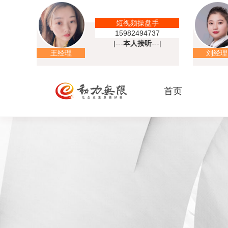
短视频操盘手
15982494737
|---
本人接听
---|
王经理
刘经理
首页