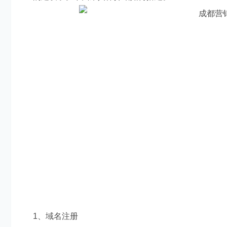
跳出模板化思维，打造新颖体验的 网页设计
1、域名注册