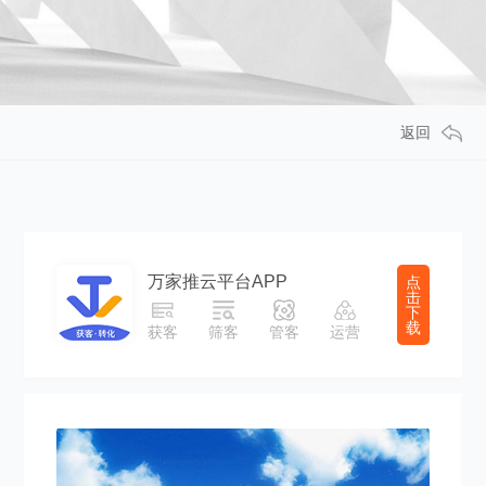
返回
万家推云平台APP
点
击
下
载
获客
筛客
管客
运营