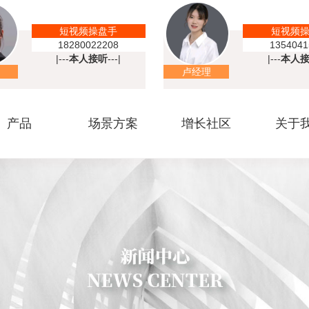
短视频操盘手
短视频
18280022208
1354041
|---
本人接听
---|
|---
本人
卢经理
产品
场景方案
增长社区
关于