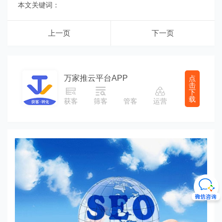
本文关键词：
上一页
下一页
万家推云平台APP
点
击
下
载
获客
筛客
管客
运营