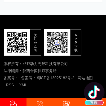
关
A
注
P
公
P
众
下
号
载
版权所有：成都动力无限科技有限公司
法律顾问：陕西合恒律师事务所
备案号：
备案号：蜀ICP备13025182号-2
网站地图
RSS
XML