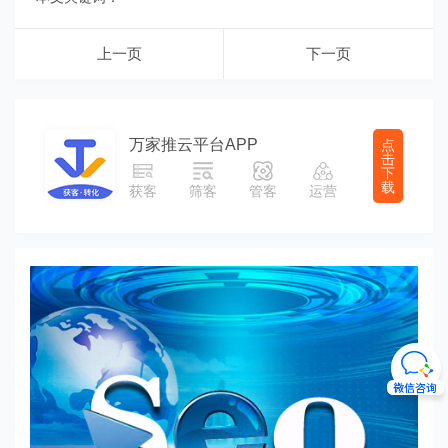
上一页
下一页
万家推云平台APP
点
击
下
载
获客
筛客
管客
运营