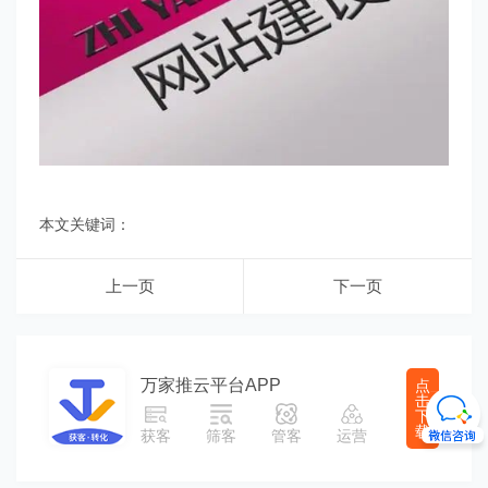
本文关键词：
上一页
下一页
万家推云平台APP
点
击
下
载
获客
筛客
管客
运营