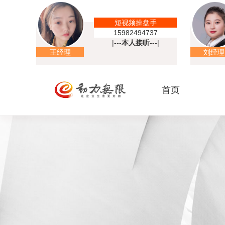
短视频操盘手
15982494737
|---
本人接听
---|
王经理
刘经理
首页