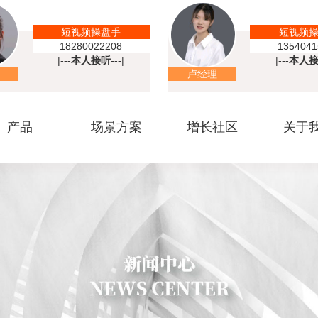
短视频操盘手
短视频
18280022208
1354041
|---
本人接听
---|
|---
本人
卢经理
产品
场景方案
增长社区
关于