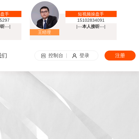
操盘手
短视频操盘手
5297
15102834091
接听
---|
|---
本人接听
---|
王经理
我们
控制台
登录
注册