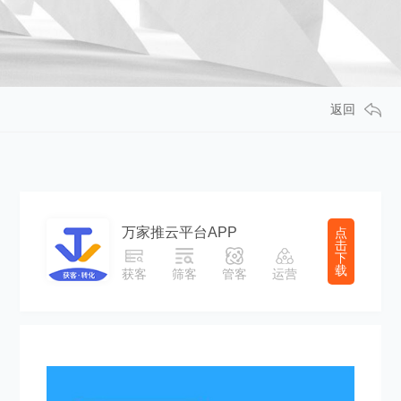
返回
万家推云平台APP
点
击
下
载
获客
筛客
管客
运营