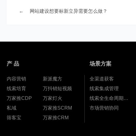
←
网站建设想要标新立异需要怎么做？
产 品
场景方案
内容营销
新派魔方
全渠道获客
线索培育
万抖销短视频
线索集成管理
万家推CDP
万家灯火
线索全生命周期孵化
私域
万家推SCRM
市场营销协同
筛客宝
万家推CRM