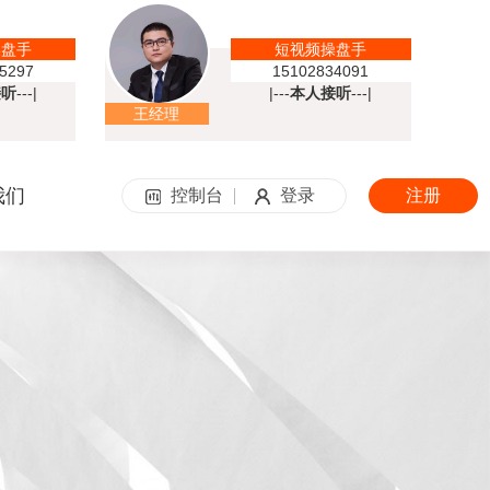
操盘手
短视频操盘手
5297
15102834091
接听
---|
|---
本人接听
---|
王经理
我们
控制台
登录
注册