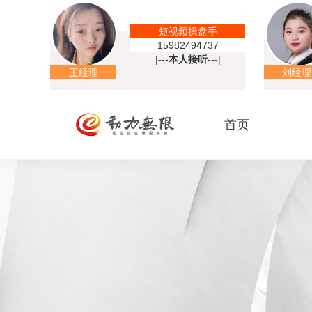
短视频操盘手
15982494737
|---
本人接听
---|
王经理
刘经理
首页