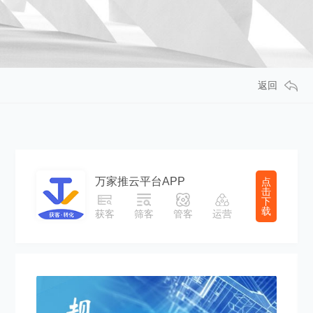
返回
万家推云平台APP
点
击
下
载
获客
筛客
管客
运营