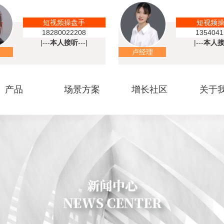
短视频操盘手
短视频
18280022208
1354041
|---
本人接听
---|
|---
本人
卢经理
产品
场景方案
增长社区
关于