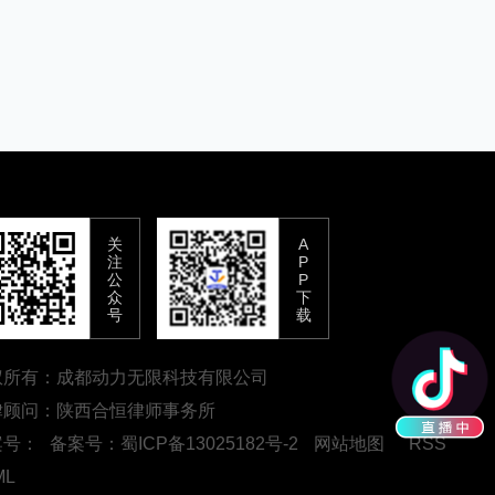
关
A
注
P
公
P
众
下
号
载
权所有：成都动力无限科技有限公司
律顾问：陕西合恒律师事务所
案号：
备案号：蜀ICP备13025182号-2
网站地图
RSS
ML