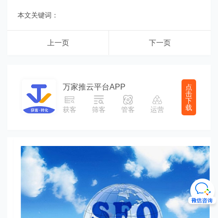
本文关键词：
上一页
下一页
万家推云平台APP
点
击
下
载
获客
筛客
管客
运营