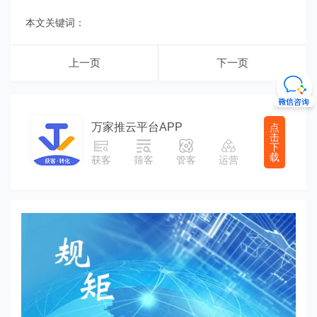
本文关键词：
上一页
下一页
万家推云平台APP
点
击
下
载
获客
筛客
管客
运营