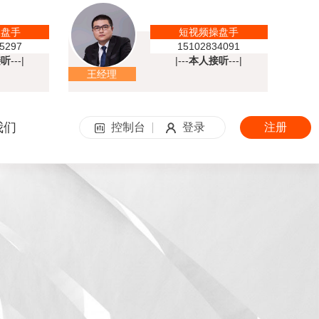
操盘手
短视频操盘手
5297
15102834091
接听
---|
|---
本人接听
---|
王经理
我们
控制台
登录
注册