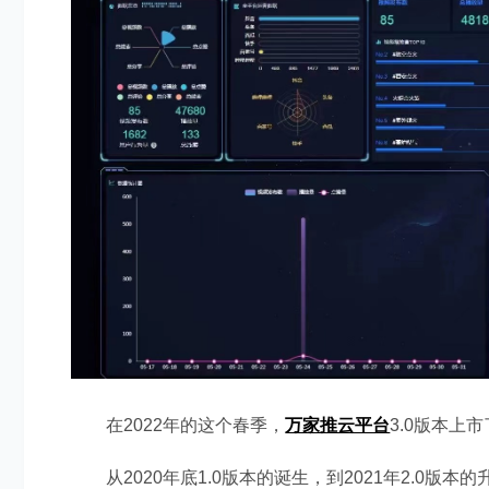
页设计
在
2022
年的这个春季，
万家推云平台
3.0
版本上市
从
2020
年底
1.0
版本的诞生，到
2021
年
2.0
版本的