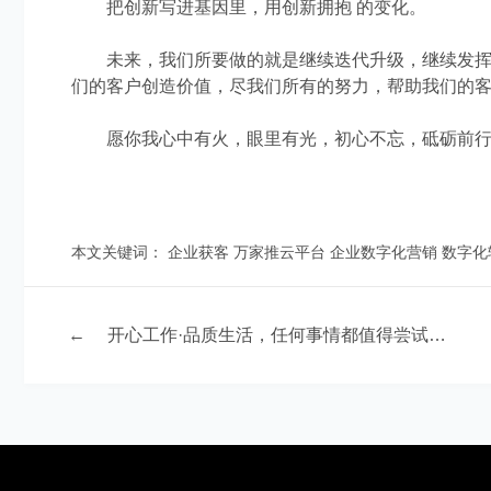
把创新写进基因里，用创新拥抱 的变化。
未来，
我们所要做的
就是继续迭代升级，继续
发
们
的客户创造价值，尽
我们
所有的努力，帮助
我们的
愿你我心中有火，眼里有光，初心不忘，砥砺前行
本文关键词：
企业获客
万家推云平台
企业数字化营销
数字化
←
开心工作·品质生活，任何事情都值得尝试，亦都能成功！