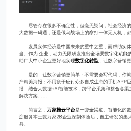
尽管存在很多不确定性，但毫无疑问，社会经济
大数据一码通，还是俄乌战场上的察打一体无人机，
发展实体经济是中国未来的重中之重，而帮助实体
当。
作为 企业，动力无限研发推出
全场景数字化赋能
助广大中小企业更好地实现
数字化转型
，让数字营销
是的，让数字营销更简单：不需要会写代码，你就
产精美海报；不用疲于应付众多自成生态的手机
APP
播；
结合大数据
+AI
智能技术，跨平台采集和整合各渠
解决方案……
简言之，
万家推云平台
是一套全渠道、智能化的
淀服务本土数万家
2B
企业深刻体验后，自主研发的集
具。