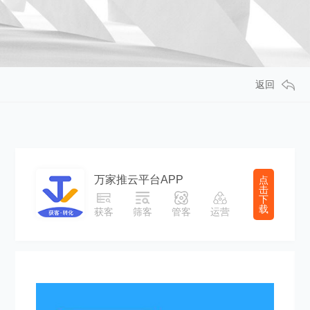
返回
万家推云平台APP
点
击
下
载
获客
筛客
管客
运营