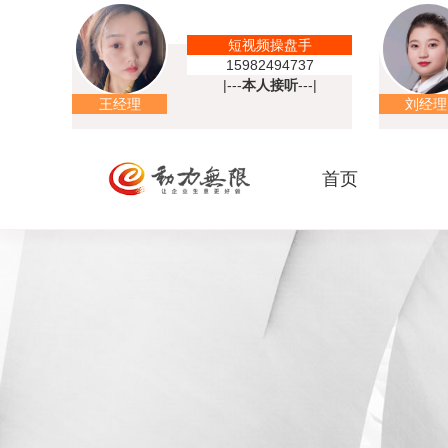
短视频操盘手
15982494737
|---
本人接听
---|
王经理
刘经理
首页