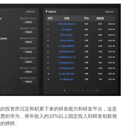
域的投资所沉淀和积累下来的研发能力
和
研发平台，这是
翘楚的
华为
，将
年收入的
10%
以上
固定投入到研发
创新
领
习的榜样。