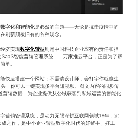
的
数字化
和
智能化
是必然的主题
——无论是抗击疫情中的
都在刷新颠覆旧有的各种观念。
经济实现
数字化转型
则
是中国科技企业
应有
的责任和担
的
SaaS
智能营销
管理
系统
——万家推云平台
，正是为了帮
更简单。
能快速搭建一个网站；不需请设计师，会打字你就能生
巨头
，你可以一键实现多平台短视频、图文内容的同步传
道营销数据，为企业提供从公域获客到私域运营的智能化
数字营销管理系统，是动力无限深耕互联网领域
18
年，沉
大成之作，是中小企业转型数字化时代的好帮手、好工