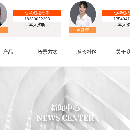
短视频操盘手
短视频
18280022208
1354041
|---
本人接听
---|
|---
本人
卢经理
产品
场景方案
增长社区
关于