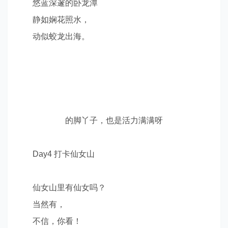
悠蓝深邃的卧龙潭
静如娴花照水，
动似蛟龙出海。
的脚丫子，也是活力满满呀
Day4
打卡仙女山
仙女山里有仙女吗？
当然有，
不信，你看！