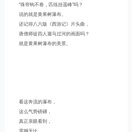
“
珠帘钩不卷，匹练挂遥峰
”
吗？
说的就是黄果树瀑布。
还记得八六版《西游记》片头曲，
唐僧师徒四人遛马过河的画面吗？
就是黄果树瀑布的美景。
看这奔流的瀑布，
这么气势磅礴，
真正亲眼看到，
震撼无比，