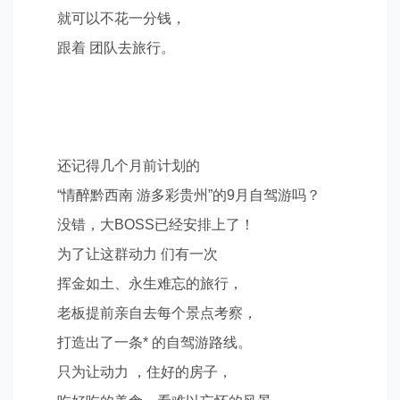
就可以不花一分钱，
跟着 团队去旅行。
还记得几个月前计划的
“
情醉黔西南 游多彩贵州
”
的
9
月自驾游吗？
没错，大
BOSS
已经安排上了！
为了让这群动力 们有一次
挥金如土、永生难忘的旅行，
老板提前亲自去每个景点考察，
打造出了一条
*
的自驾游路线。
只为让动力 ，住
好的房子，