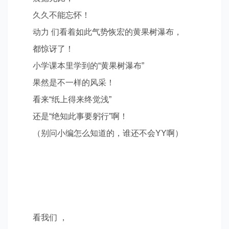
久久不能忘怀！
动力 们看着如此气势恢宏的黄果树瀑布，
都惊讶了！
小学课本里学到的
“
黄果树瀑布
”
果然是不一样的风采！
看来
“
纸上得来终觉浅
”
还是
“
绝知此事要躬行
”
啊！
（别问小编怎么知道的，谁还不会
YY
啊）
看我们 ，