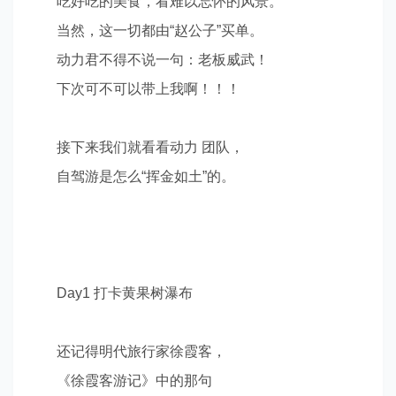
吃
好吃的美食，看
难以忘怀的风景。
当然，这一切都由
“
赵公子
”
买单。
动力君不得不说一句：老板威武！
下次可不可以带上我啊！！！
接下来我们就看看动力 团队，
自驾游是怎么
“
挥金如土
”
的。
Day1
打卡黄果树瀑布
还记得明代旅行家徐霞客，
《徐霞客游记》中的那句