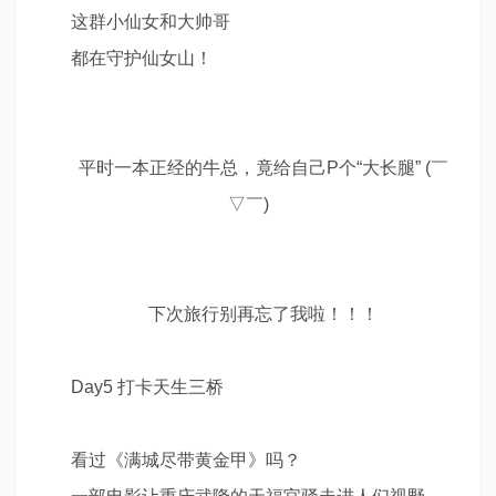
这群小仙女和大帅哥
都在守护仙女山！
平时一本正经的牛总，竟给自己
P
个
“
大长腿
”
(
￣
▽
￣
)
下次旅行别再忘了我啦
！！！
Day5
打卡天生三桥
看过《满城尽带黄金甲》吗？