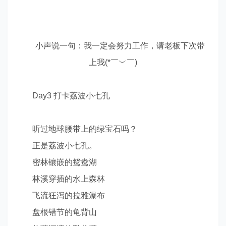
小声说一句：我一定会努力工作，请老板下次带
上我
(*
￣︶￣
)
Day3
打卡荔波小七孔
听过地球腰带上的绿宝石吗？
正是荔波小七孔。
密林镶嵌的鸳鸯湖
林溪穿插的水上森林
飞流狂泻的拉雅瀑布
盘根错节的龟背山