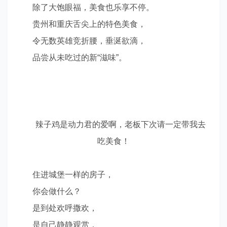
除了大饱眼福，美食也乐享不停。
贵州和重庆舌尖上的特色美食，
令无数英雄竞折腰，垂涎欲滴，
品尝从未吃过的新
“
滋味
”
。
辣子鸡是动力君的
爱啊，老板下次请一定带我去
吃美食！
住进城堡一样的房子，
你会做什么？
是到处欢呼撒欢，
是自己静静观赏，