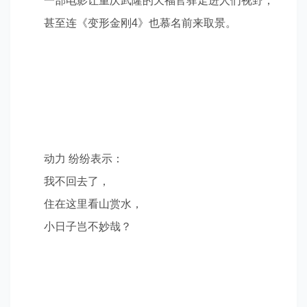
一部电影让重庆武隆的天福官驿走进人们视野，
甚至连《变形金刚
4
》也慕名前来取景。
动力 纷纷表示：
我不回去了，
住在这里看山赏水，
小日子岂不妙哉？