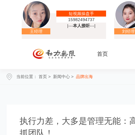
短视频操盘手
15982494737
|---
本人接听
---|
王经理
刘经理
首页
当前位置：
首页
>
新闻中心
>
品牌出海
执行力差，大多是管理无能：
抓团队！