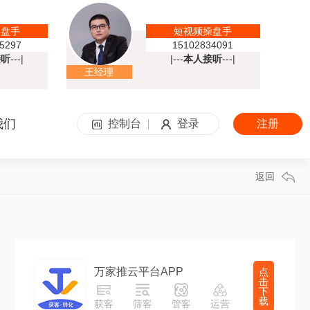
操盘手
短视频操盘手
5297
15102834091
接听
---|
|---
本人接听
---|
王经理
我们
控制台
登录
注册
返回
万家推云平台APP
点
击
下
载
获客
筛客
管客
运营