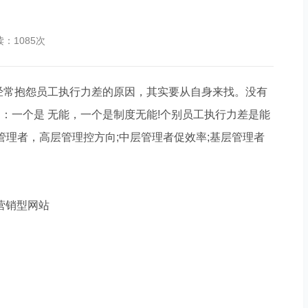
读：1085次
常抱怨员工执行力差的原因，其实要从自身来找。没有
：一个是 无能，一个是制度无能!个别员工执行力差是能
管理者，高层管理控方向;中层管理者促效率;基层管理者
做好网站建设，如何搭建适配自身发展的线上阵地
搭建网站，核心价值到底体现在哪里？