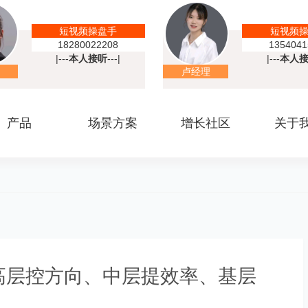
短视频操盘手
短视频
18280022208
1354041
|---
本人接听
---|
|---
本人
卢经理
产品
场景方案
增长社区
关于
高层控方向、中层提效率、基层